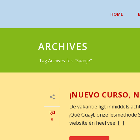
HOME
B
ARCHIVES
Tag Archives for: "Spanje"
¡NUEVO CURSO, N
De vakantie ligt inmiddels acht
¡Qué Guay!, onze lesmethode 
0
website én heel veel [...]