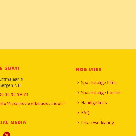
É GUAY!
NOG MEER
Emmalaan 9
Spaanstalige films
Bergen NH
Spaanstalige boeken
06 30 92 99 73
Handige links
info@spaansvoordebasisschool.nl
FAQ
IAL MEDIA
Privacyverklaring