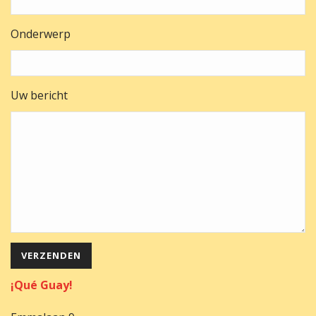
Onderwerp
Uw bericht
Gelieve dit veld leeg te laten.
¡Qué Guay!