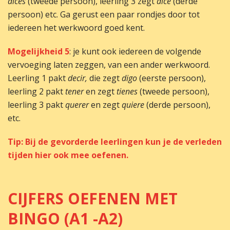
dices
(tweede persoon), leerling 3 zegt
dice
(derde
persoon) etc. Ga gerust een paar rondjes door tot
iedereen het werkwoord goed kent.
Mogelijkheid 5
: je kunt ook iedereen de volgende
vervoeging laten zeggen, van een ander werkwoord.
Leerling 1 pakt
decir,
die zegt
digo
(eerste persoon),
leerling 2 pakt
tener
en zegt
tienes
(tweede persoon),
leerling 3 pakt
querer
en zegt
quiere
(derde persoon),
etc.
Tip: Bij de gevorderde leerlingen kun je de verleden
tijden hier ook mee oefenen.
CIJFERS OEFENEN MET
BINGO (A1 -A2)